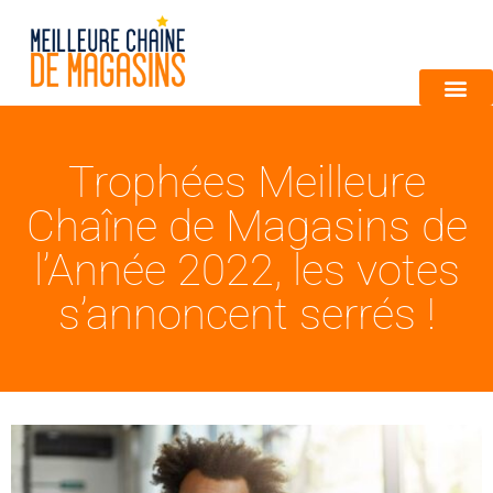
Trophées Meilleure
Chaîne de Magasins de
l’Année 2022, les votes
s’annoncent serrés !