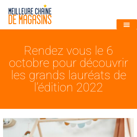
Rendez vous le 6
octobre pour découvrir
les grands lauréats de
l’édition 2022