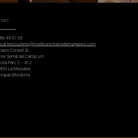
ntact
 86 49 57 03
scal.lescouzeres@meilleurechainedemagasins.com
baon Conseil SL
rer Serrat del Camp s/n
osa Parc 2 – At 2
400 La Massana
ncipat d’Andorra