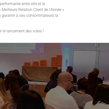
performante entre elle et le
 Meilleure Relation Client de l’Année »
 à garantir à ses consommateurs la
 le lancement des votes !