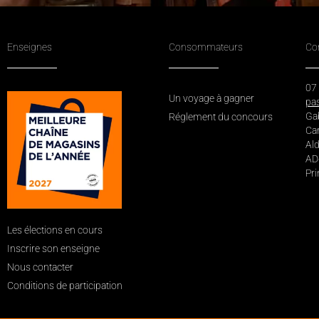
Enseignes
Consommateurs
Co
07
Un voyage à gagner
pa
Ga
Réglement du concours
Car
Ald
AD
Pri
Les élections en cours
Inscrire son enseigne
Nous contacter
Conditions de participation