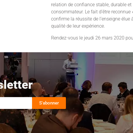
relation de confiance stable, durable et 
consommateur. Le fait d’être reconnue «
confirme la réussite de l’enseigne élue
qualité de leur expérience.
Rendez-vous le jeudi 26 mars 2020 pour
sletter
S'abonner